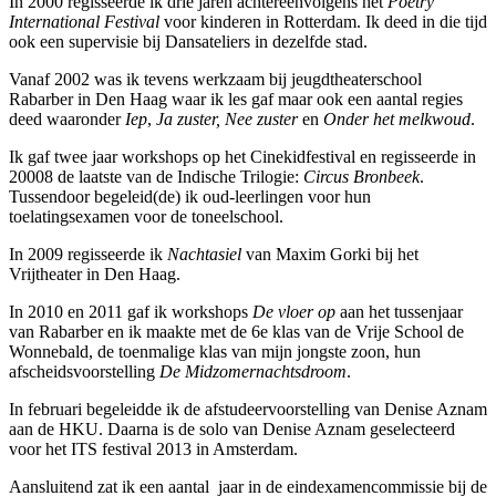
In 2000 regisseerde ik drie jaren achtereenvolgens het
Poetry
International Festival
voor kinderen in Rotterdam. Ik deed in die tijd
ook een supervisie bij Dansateliers in dezelfde stad.
Vanaf 2002 was ik tevens werkzaam bij jeugdtheaterschool
Rabarber in Den Haag waar ik les gaf maar ook een aantal regies
deed waaronder
Iep
,
Ja zuster, Nee zuster
en
Onder het melkwoud
.
Ik gaf twee jaar workshops op het Cinekidfestival en regisseerde in
20008 de laatste van de Indische Trilogie:
Circus Bronbeek
.
Tussendoor begeleid(de) ik oud-leerlingen voor hun
toelatingsexamen voor de toneelschool.
In 2009 regisseerde ik
Nachtasiel
van Maxim Gorki bij het
Vrijtheater in Den Haag.
In 2010 en 2011 gaf ik workshops
De vloer op
aan het tussenjaar
van Rabarber en ik maakte met de 6e klas van de Vrije School de
Wonnebald, de toenmalige klas van mijn jongste zoon, hun
afscheidsvoorstelling
De Midzomernachtsdroom
.
In februari begeleidde ik de afstudeervoorstelling van Denise Aznam
aan de HKU. Daarna is de solo van Denise Aznam geselecteerd
voor het ITS festival 2013 in Amsterdam.
Aansluitend zat ik een aantal jaar in de eindexamencommissie bij de