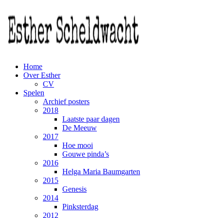
Home
Over Esther
CV
Spelen
Archief posters
2018
Laatste paar dagen
De Meeuw
2017
Hoe mooi
Gouwe pinda’s
2016
Helga Maria Baumgarten
2015
Genesis
2014
Pinksterdag
2012