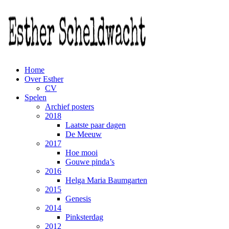
Home
Over Esther
CV
Spelen
Archief posters
2018
Laatste paar dagen
De Meeuw
2017
Hoe mooi
Gouwe pinda’s
2016
Helga Maria Baumgarten
2015
Genesis
2014
Pinksterdag
2012