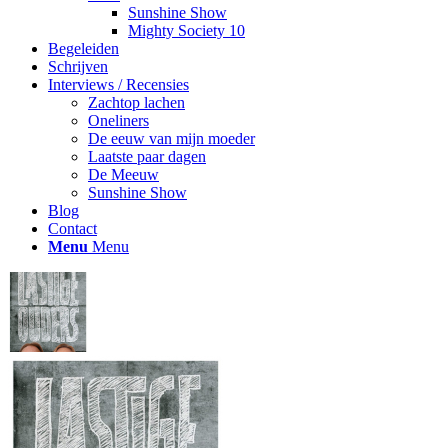
Sunshine Show
Mighty Society 10
Begeleiden
Schrijven
Interviews / Recensies
Zachtop lachen
Oneliners
De eeuw van mijn moeder
Laatste paar dagen
De Meeuw
Sunshine Show
Blog
Contact
Menu
Menu